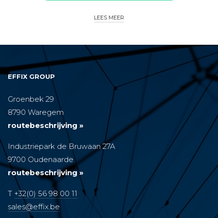
LEES MEER
EFFIX GROUP
Groenbek 29
8790 Waregem
routebeschrijving »
Industriepark de Bruwaan 27A
9700 Oudenaarde
routebeschrijving »
T
+32(0) 56 98 00 11
sales@effix.be