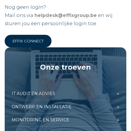
Nog geen login?
Mail ons via
helpdesk@effixgroup.be
en wij
sturen jou een persoonlijke login toe.
EFFIX CONNECT
Onze troeven
»
IT AUDIT EN ADVIES
»
ONTWERP EN INSTALLATIE
»
MONITORING EN SERVICE