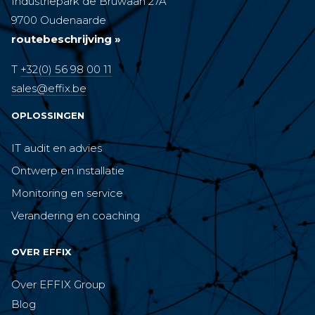
Industriepark de Bruwaan 27A
9700 Oudenaarde
routebeschrijving »
T
+32(0) 56 98 00 11
sales@effix.be
OPLOSSINGEN
IT audit en advies
Ontwerp en installatie
Monitoring en service
Verandering en coaching
OVER EFFIX
Over EFFIX Group
Blog