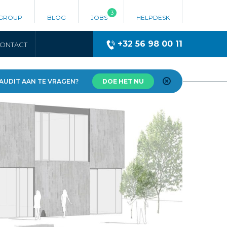
3
 GROUP
BLOG
JOBS
HELPDESK
+32 56 98 00 11
ONTACT
 AUDIT AAN TE VRAGEN?
DOE HET NU