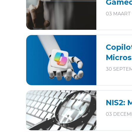
Gamec
03 MAART 
​Copilo
Micros
30 SEPTE
NIS2: 
03 DECEM