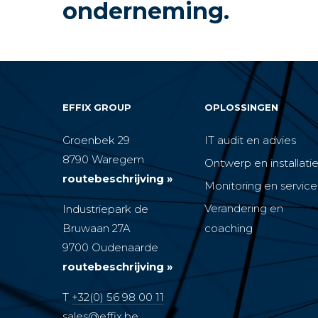
onderneming.
EFFIX GROUP
OPLOSSINGEN
Groenbek 29
IT audit en advies
8790 Waregem
Ontwerp en installati
routebeschrijving »
Monitoring en service
Verandering en
Industriepark de
Bruwaan 27A
coaching
9700 Oudenaarde
routebeschrijving »
T
+32(0) 56 98 00 11
sales@effix.be