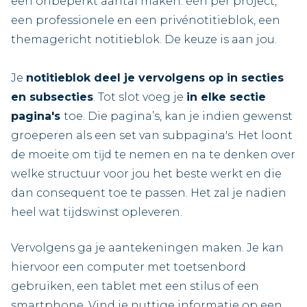
een onbeperkt aantal maken: één per project,
een professionele en een privénotitieblok, een
themagericht notitieblok. De keuze is aan jou.
Je
notitieblok deel je vervolgens op in secties
en subsecties
. Tot slot voeg je
in elke sectie
pagina's
toe. Die pagina’s, kan je indien gewenst
groeperen als een set van subpagina's. Het loont
de moeite om tĳd te nemen en na te denken over
welke structuur voor jou het beste werkt en die
dan consequent toe te passen. Het zal je nadien
heel wat tijdswinst opleveren.
Vervolgens ga je aantekeningen maken. Je kan
hiervoor een computer met toetsenbord
gebruiken, een tablet met een stilus of een
smartphone. Vind je nuttige informatie op een