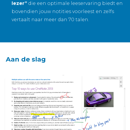
lezer”
die een optimale leeservaring biedt en
bovendien jouw notities voorleest en zelfs
vertaalt naar meer dan 70 talen.
Aan de slag